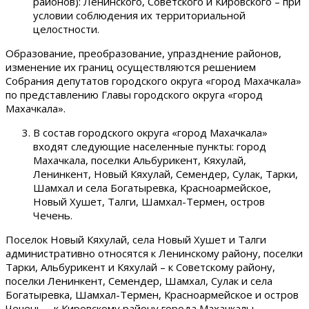
районов): Ленинского, Советского и Кировского – при
условии соблюдения их территориальной
целостности.
Образование, преобразование, упразднение районов,
изменение их границ осуществляются решением
Собрания депутатов городского округа «город Махачкала»
по представлению Главы городского округа «город
Махачкала».
В состав городского округа «город Махачкала»
входят следующие населенные пункты: город
Махачкала, поселки Альбурикент, Кяхулай,
Ленинкент, Новый Кяхулай, Семендер, Сулак, Тарки,
Шамхал и села Богатыревка, Красноармейское,
Новый Хушет, Талги, Шамхал-Термен, остров
Чечень.
Поселок Новый Кяхулай, села Новый Хушет и Талги
административно относятся к Ленинскому району, поселки
Тарки, Альбурикент и Кяхулай – к Советскому району,
поселки Ленинкент, Семендер, Шамхал, Сулак и села
Богатыревка, Шамхал-Термен, Красноармейское и остров
Чечень – к Кировскому району города Махачкалы.