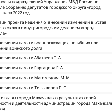
ности подразделений Управления МВД России по г.
ле Собранию депутатов городского округа «город
ла» за 2022 год
тии проекта Решения о внесении изменений в Устав
ого округа с внутригородским делением «город
ла»
овечении памяти военнослужащих, погибших при
нии воинского долга
овечении памяти Абатаева Т. А
овечении памяти Гаргацова Г. А.
овечении памяти Магомедова М. М.
овечении памяти Телякавова П. С.
те главы города Махачкалы о результатах своей
ности и деятельности администрации города Махачкал
год