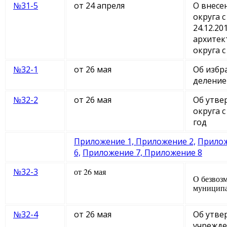
№31-5
от 24 апреля
О внесе
округа 
24.12.2
архитек
округа 
№32-1
от 26 мая
Об избр
деление
№32-2
от 26 мая
Об утве
округа 
год
Приложение 1,
Приложение 2,
Прилож
6,
Приложение 7,
Приложение 8
№32-3
от 26 мая
О безвоз
муниципа
№32-4
от 26 мая
Об утве
учрежде