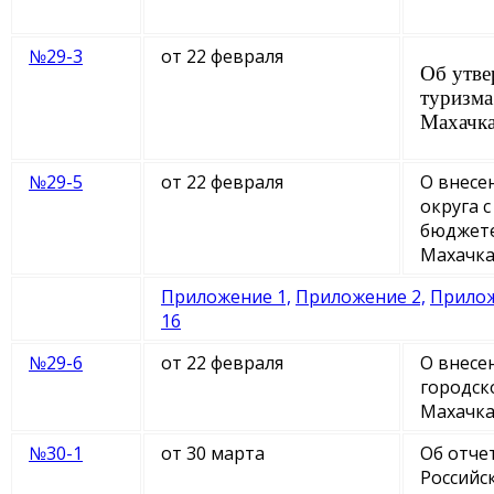
№29-3
от 22 февраля
Об утве
туризм
Махачк
№29-5
от 22 февраля
О внесе
округа 
бюджете
Махачка
Приложение 1,
Приложение 2,
Прилож
16
№29-6
от 22 февраля
О внесе
городск
Махачка
№30-1
от 30 марта
Об отче
Российс