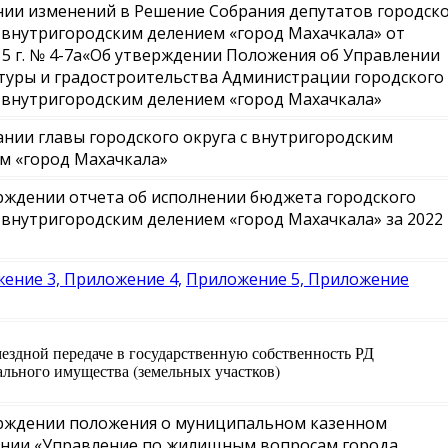
нии изменений в Решение Собрания депутатов городск
с внутригородским делением «город Махачкала» от
015 г. № 4-7а«Об утверждении Положения об Управлении
туры и градостроительства Администрации городского
с внутригородским делением «город Махачкала»
ании главы городского округа с внутригородским
м «город Махачкала»
рждении отчета об исполнении бюджета городского
с внутригородским делением «город Махачкала» за 2022
ение 3,
Приложение 4,
Приложение 5,
Приложение
мездной передаче в государственную собственность РД
льного имущества (земельных участков)
рждении положения о муниципальном казенном
нии «Управление по жилищным вопросам города