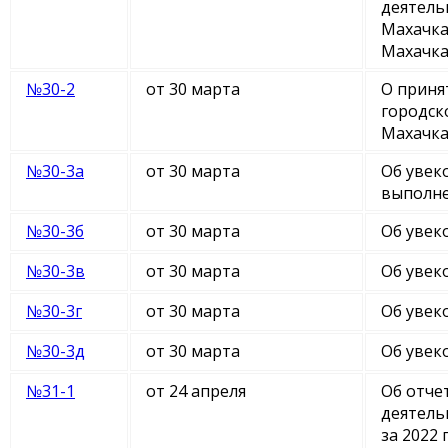
деятель
Махачка
Махачка
№30-2
от 30 марта
О приня
городск
Махачка
№30-3а
от 30 марта
Об увек
выполне
№30-3б
от 30 марта
Об увек
№30-3в
от 30 марта
Об увек
№30-3г
от 30 марта
Об увек
№30-3д
от 30 марта
Об увек
№31-1
от 24 апреля
Об отче
деятель
за 2022 