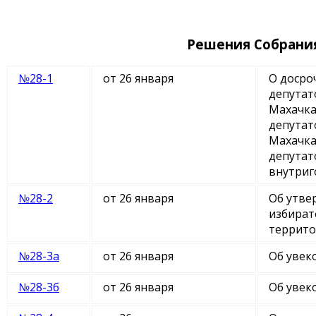
Решения Собрания
№28-1
от 26 января
О досро
депутат
Махачка
депутат
Махачка
депутат
внутриг
№28-2
от 26 января
Об утве
избират
террито
№28-3а
от 26 января
Об увек
№28-3б
от 26 января
Об увек