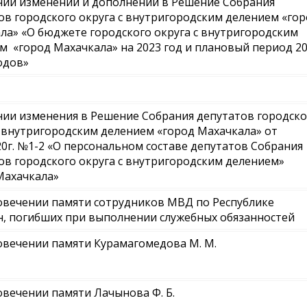
нии изменений и дополнений в Решение Собрания
ов городского округа с внутригородским делением «го
ла» «О бюджете городского округа с внутригородским
м «город Махачкала» на 2023 год и плановый период 2
годов»
нии изменения в Решение Собрания депутатов городско
с внутригородским делением «город Махачкала» от
020г. №1-2 «О персональном составе депутатов Собрания
ов городского округа с внутригородским делением»
Махачкала»
овечении памяти сотрудников МВД по Республике
н, погибших при выполнении служебных обязанностей
овечении памяти Курамагомедова М. М.
овечении памяти Лачынова Ф. Б.