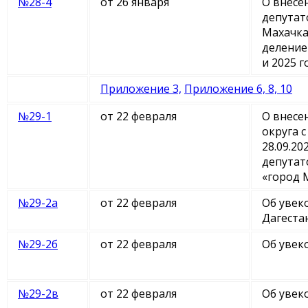
№28-4
от 26 января
О внесе
депутат
Махачка
деление
и 2025 
Приложение 3,
Приложение 6, 8, 10
№29-1
от 22 февраля
О внесе
округа 
28.09.2
депутат
«город 
№29-2а
от 22 февраля
Об увек
Дагеста
№29-2б
от 22 февраля
Об увек
№29-2в
от 22 февраля
Об увек