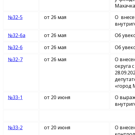
Махачк
№32-5
от 26 мая
О внесе
внутриг
№32-6а
от 26 мая
Об увек
№32-6
от 26 мая
Об увек
№32-7
от 26 мая
О внесе
округа 
28.09.2
депутат
«город 
№33-1
от 20 июня
О выраж
внутриг
№
33-2
от 20 июня
О внесе
контрол