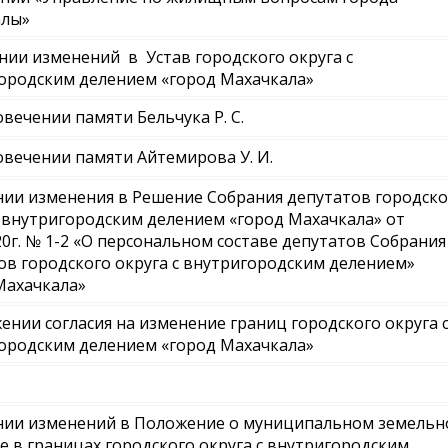
алы»
нии изменений в Устав городского округа с
ородским делением «город Махачкала»
овечении памяти Бельчука Р. С.
овечении памяти Айтемирова У. И.
нии изменения в Решение Собрания депутатов городско
с внутригородским делением «город Махачкала» от
020г. № 1-2 «О персональном составе депутатов Собрания
ов городского округа с внутригородским делением»
Махачкала»
ении согласия на изменение границ городского округа 
ородским делением «город Махачкала»
нии изменений в Положение о муниципальном земель
е в границах городского округа с внутригородским