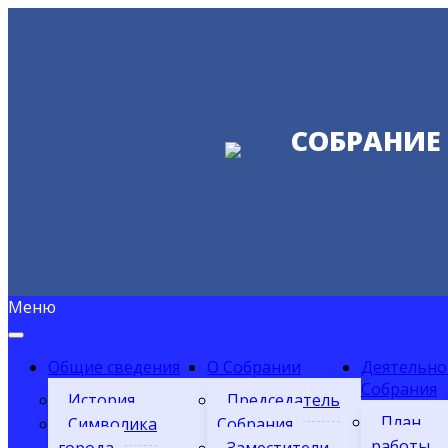
СОБРАНИЕ
Меню
Общие сведения
О Собрании
Деятельно
Собрания
История
Председатель
План
Символика
Собрания
работы