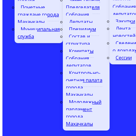
города
Заместители
Собрания
Почетные
Председателя
депутато
граждане города
Собрания
Закупки
Махачкалы
Депутаты
Лента
Муниципальная
Президиум
новостей
служба
Состав и
Сведени
структура
о дохода
Комитеты
Сессии
Собрания
депутатов
Контрольно-
счетная палата
города
Махачкалы
Молодежный
парламент
города
Махачкалы