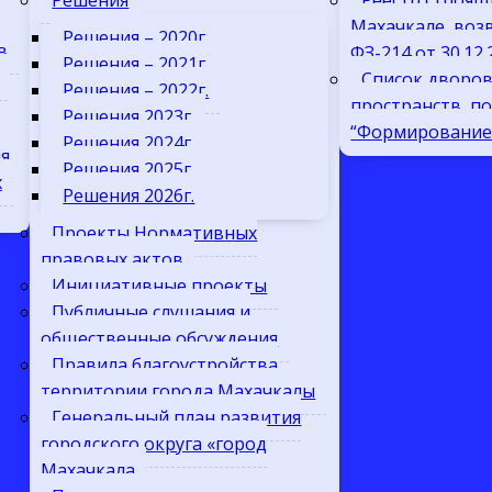
Решения
Реестр строящ
Махачкале, воз
Решения – 2020г.
в
ФЗ-214 от 30.12
Решения – 2021г.
Список дворо
Решения – 2022г.
пространств, п
Решения 2023г.
“Формирование 
Решения 2024г.
я
Решения 2025г.
х
Решения 2026г.
Проекты Нормативных
правовых актов
Инициативные проекты
Публичные слушания и
общественные обсуждения
Правила благоустройства
территории города Махачкалы
Генеральный план развития
городского округа «город
Махачкала