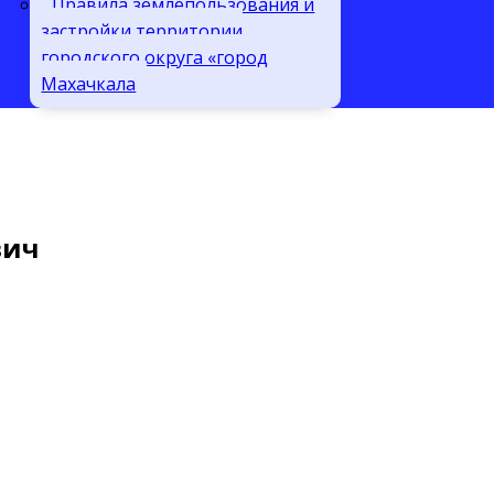
Правила землепользования и
застройки территории
городского округа «город
Махачкала
вич