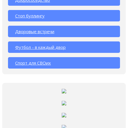
Добрососедство
Стоп буллингу
Дворовые встречи
Футбол - в каждый двор
Спорт для СВОих