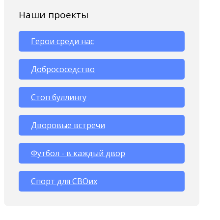
Наши проекты
Герои среди нас
Добрососедство
Стоп буллингу
Дворовые встречи
Футбол - в каждый двор
Спорт для СВОих