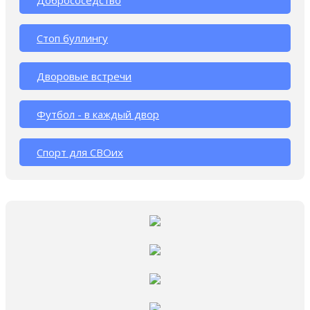
Добрососедство
Стоп буллингу
Дворовые встречи
Футбол - в каждый двор
Спорт для СВОих