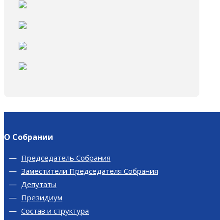
О Собрании
Председатель Собрания
Заместители Председателя Собрания
Депутаты
Президиум
Состав и структура