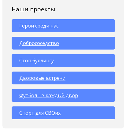
Наши проекты
Герои среди нас
Добрососедство
Стоп буллингу
Дворовые встречи
Футбол - в каждый двор
Спорт для СВОих