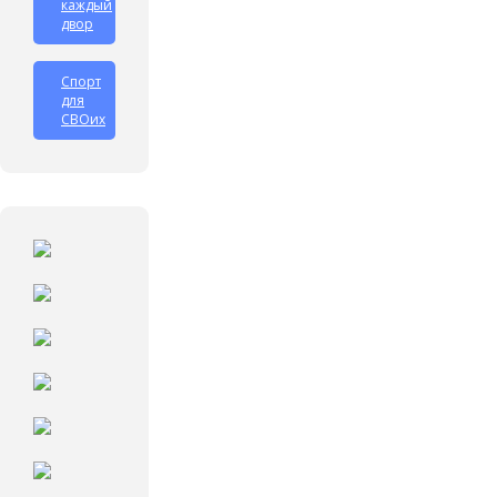
каждый
двор
Спорт
для
СВОих