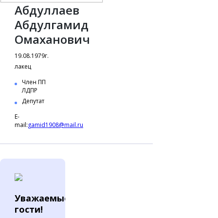
Абдуллаев
Абдулгамид
Омаханович
19.08.1979г.
лакец
Член ПП
ЛДПР
Депутат
E-
mail:
gamid1908@mail.ru
Уважаемые
гости!