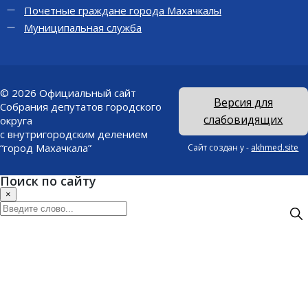
Почетные граждане города Махачкалы
Муниципальная служба
© 2026
Официальный сайт
Версия для
Собрания депутатов городского
слабовидящих
округа
с внутригородским делением
“город Махачкала”
Сайт создан у -
akhmed.site
Поиск по сайту
×