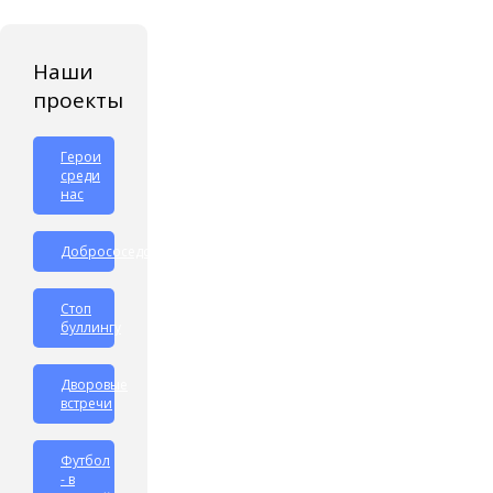
Наши
проекты
Герои
среди
нас
Добрососедство
Стоп
буллингу
Дворовые
встречи
Футбол
- в