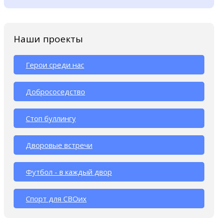
Наши проекты
Герои среди нас
Добрососедство
Стоп буллингу
Дворовые встречи
Футбол - в каждый двор
Спорт для СВОих