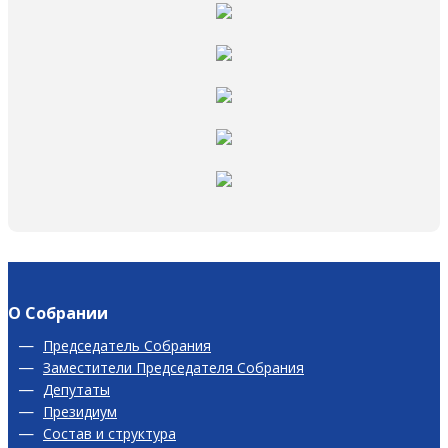
О Собрании
Председатель Собрания
Заместители Председателя Собрания
Депутаты
Президиум
Состав и структура