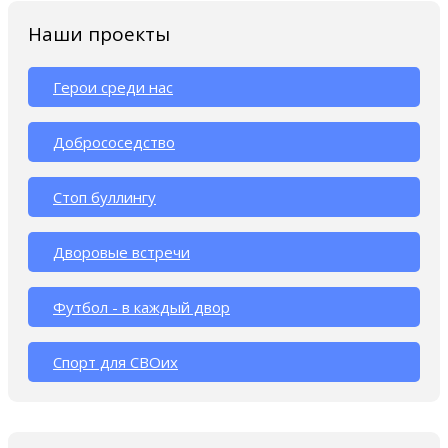
Наши проекты
Герои среди нас
Добрососедство
Стоп буллингу
Дворовые встречи
Футбол - в каждый двор
Спорт для СВОих