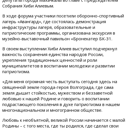
депутаты города Махачкалы во главе с Председателем
Собрания Хиби Алиевым.
В ходе форума участники посетили оборонно-спортивный
лагерь «Авангард», где состоялась демонстрация
инфраструктуры лагеря, образовательные и
патриотические программы, организована экскурсия в
музейно-выставочный павильон «Бронекатер БК-31.
В своем выступлении Хиби Алиев выступил подчеркнул
важность сохранения единства народов России,
укрепления традиционных ценностей и роли
муниципалитетов в воспитании молодежи и развитии
патриотизма.
«Для меня огромная честь выступать сегодня здесь на
священной земле города-героя Волгограда, где сама
земля дышит стойкостью, мужеством и беззаветной
любовью к нашей Родине и говорить о воспитании
подрастающего поколения в духе патриотизма в нашем
многонациональном и многогранном обществе.
Любовь к необъятной, великой России начинается с малой
Родины – с того места, где ты родился, где сделал свои