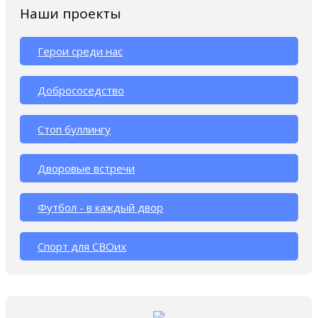
Наши проекты
Герои среди нас
Добрососедство
Стоп буллингу
Дворовые встречи
Футбол - в каждый двор
Спорт для СВОих