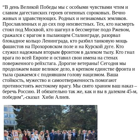
“В день Великой Победы мы с особыми чувствами чтим и
славим дагестанских героев огненных сороковых. Вечно
живых и здравствующих. Родных и незнакомых земляков.
Прославленных и до сих пор неизвестных. Тех, кто насмерть
стоял под Москвой, кто шагнул в бессмертие подо Ржевом,
сражался с врагом в пылающем Сталинграде, разорвал
блокадное кольцо Ленинграда, кто разбил танковую мощь
фашистов на Прохоровском поле и на Курской дуге. Кто
служил надежным вторым фронтом в далеком тылу. Кто гнал
врага по всей Европе и оставил свои имена на стенах
поверженного рейхстага. Дорогие ветераны! Сегодня мы
продолжаем ваше великое дело, в крепком единстве фронта и
тыла сражаемся с поднявшим голову нацизмом. Ваша
стойкость, мужество и самоотверженность помогают
противостоять жестокому врагу. Мы свято храним ваш наказ –
беречь Россию. И обязательно так же, как и вы в далеком 45-м,
победим”,-сказал Хиби Алиев.