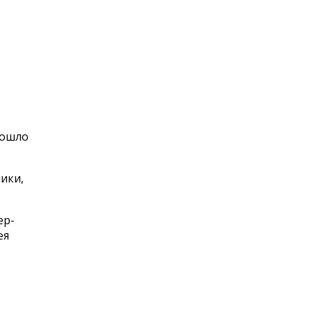
рошло
ики,
ер-
ея