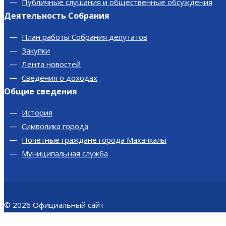
Публичные слушания и общественные обсуждения
Деятельность Собрания
План работы Собрания депутатов
Закупки
Лента новостей
Сведения о доходах
Общие сведения
История
Символика города
Почетные граждане города Махачкалы
Муниципальная служба
© 2026
Официальный сайт
Собрания депутатов городского округа
с внутригородским делением “город Махачкала”