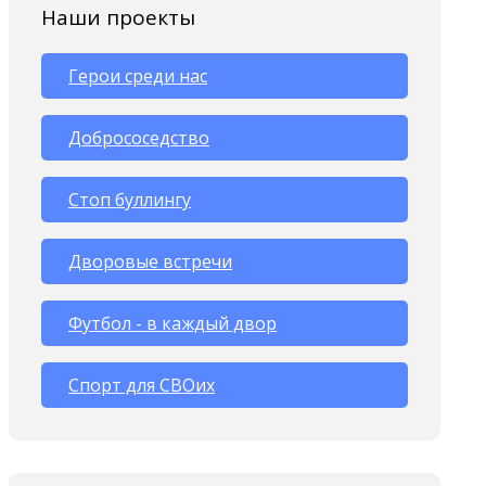
Наши проекты
Герои среди нас
Добрососедство
Стоп буллингу
Дворовые встречи
Футбол - в каждый двор
Спорт для СВОих