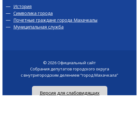
История
Символика города
Почетные граждане города Махачкалы
Муниципальная служба
© 2026
Официальный сайт
Собрания депутатов городского округа
с внутригородским делением “город Махачкала”
Версия для слабовидящих
Сайт создан у -
akhmed.site
Поиск по сайту
×