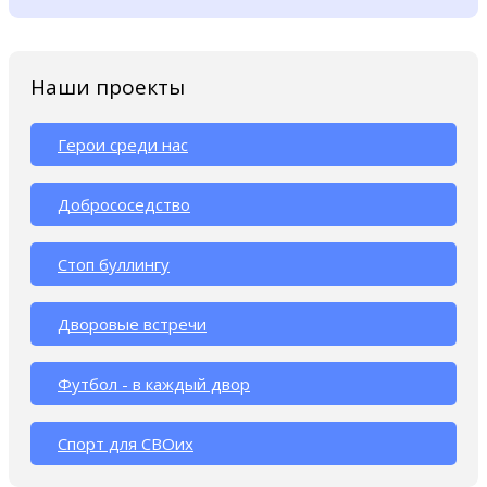
Наши проекты
Герои среди нас
Добрососедство
Стоп буллингу
Дворовые встречи
Футбол - в каждый двор
Спорт для СВОих