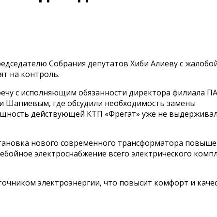
едседателю Собрания депутатов Хиби Алиеву с жалобой
ят на контроль.
речу с исполняющим обязанности директора филиала П
и Шапиевым, где обсудили необходимость замены
мощность действующей КТП «Фрегат» уже не выдержива
становка нового современного трансформатора повыш
ебойное электроснабжение всего электрического комп
очником электроэнергии, что повысит комфорт и каче