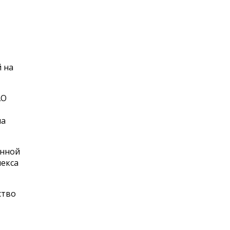
 на
АО
ла
енной
лекса
ство