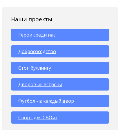
Наши проекты
Герои среди нас
Добрососедство
Стоп буллингу
Дворовые встречи
Футбол - в каждый двор
Спорт для СВОих