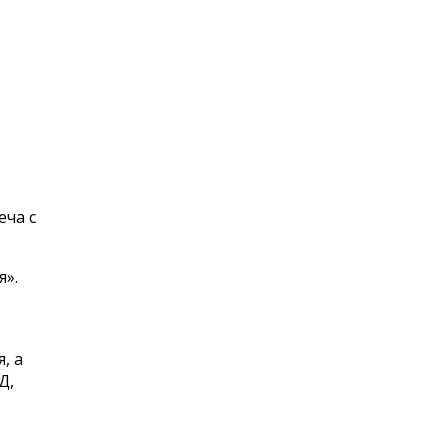
еча с
я».
, а
Д,