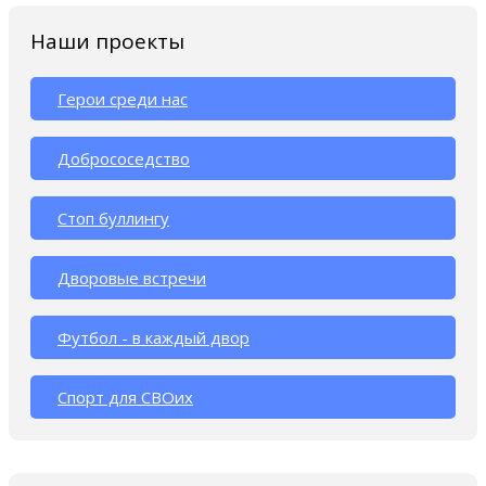
Наши проекты
Герои среди нас
Добрососедство
Стоп буллингу
Дворовые встречи
Футбол - в каждый двор
Спорт для СВОих