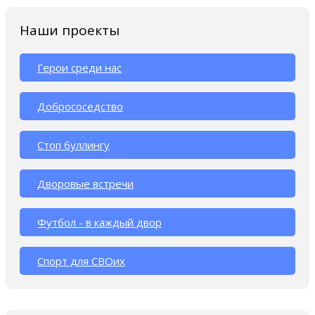
Наши проекты
Герои среди нас
Добрососедство
Стоп буллингу
Дворовые встречи
Футбол - в каждый двор
Спорт для СВОих