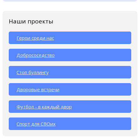
Наши проекты
Герои среди нас
Добрососедство
Стоп буллингу
Дворовые встречи
Футбол - в каждый двор
Спорт для СВОих