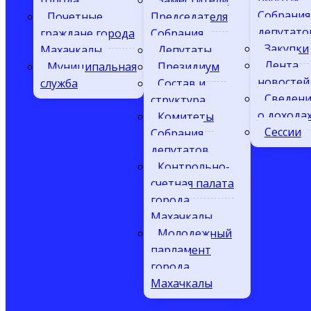
города
Заместители
Собрания
Почетные
Председателя
депутато
граждане города
Собрания
Закупки
Махачкалы
Депутаты
Лента
Муниципальная
Президиум
новостей
служба
Состав и
Сведени
структура
о дохода
Комитеты
Сессии
Собрания
депутатов
Контрольно-
счетная палата
города
Махачкалы
Молодежный
парламент
города
Махачкалы