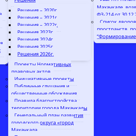
Решения
Реестр строящ
Махачкале, воз
Решения – 2020г.
в
ФЗ-214 от 30.12
Решения – 2021г.
Список дворо
Решения – 2022г.
пространств, п
Решения 2023г.
“Формирование 
Решения 2024г.
я
Решения 2025г.
х
Решения 2026г.
Проекты Нормативных
правовых актов
Инициативные проекты
Публичные слушания и
общественные обсуждения
Правила благоустройства
территории города Махачкалы
Генеральный план развития
городского округа «город
Махачкала