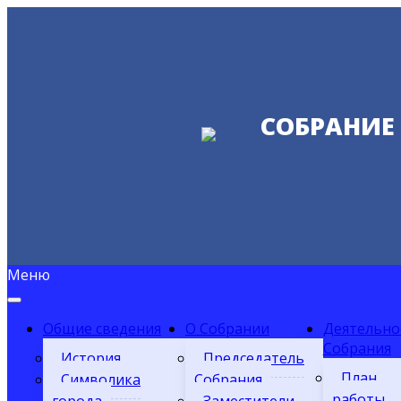
СОБРАНИЕ
Меню
Общие сведения
О Собрании
Деятельно
Собрания
История
Председатель
План
Символика
Собрания
работы