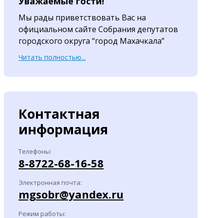
Уважаемые гости!
Мы рады приветствовать Вас на
официальном сайте Собрания депутатов
городского округа “город Махачкала”
Читать полностью...
Контактная
информация
Телефоны:
8-8722-68-16-58
Электронная почта:
mgsobr@yandex.ru
Режим работы: