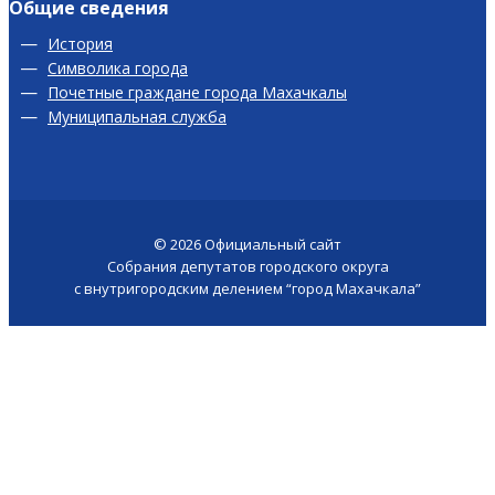
Общие сведения
История
Символика города
Почетные граждане города Махачкалы
Муниципальная служба
© 2026
Официальный сайт
Собрания депутатов городского округа
с внутригородским делением “город Махачкала”
Версия для слабовидящих
Сайт создан у -
akhmed.site
Поиск по сайту
×