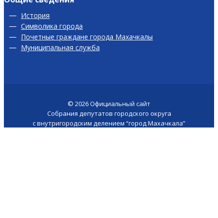
История
Символика города
Почетные граждане города Махачкалы
Муниципальная служба
© 2026
Официальный сайт
Собрания депутатов городского округа
с внутригородским делением “город Махачкала”
Версия для слабовидящих
Сайт создан у -
akhmed.site
Поиск по сайту
×