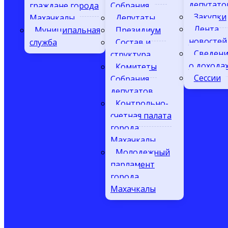
депутато
граждане города
Собрания
Закупки
Махачкалы
Депутаты
Лента
Муниципальная
Президиум
новостей
служба
Состав и
Сведени
структура
о дохода
Комитеты
Сессии
Собрания
депутатов
Контрольно-
счетная палата
города
Махачкалы
Молодежный
парламент
города
Махачкалы