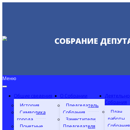
СОБРАНИЕ ДЕПУТ
Меню
Общие сведения
О Собрании
Деятельно
Собрания
История
Председатель
План
Символика
Собрания
работы
города
Заместители
Собрания
Почетные
Председателя