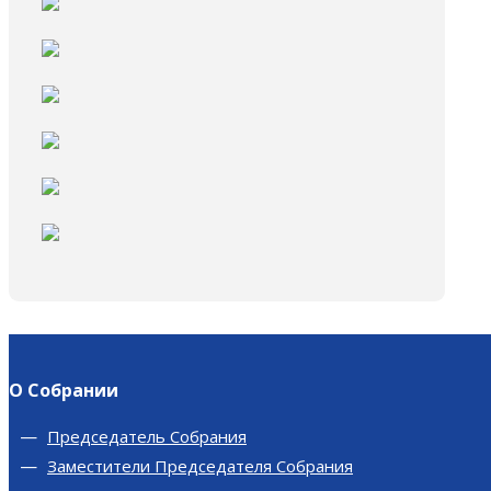
О Собрании
Председатель Собрания
Заместители Председателя Собрания