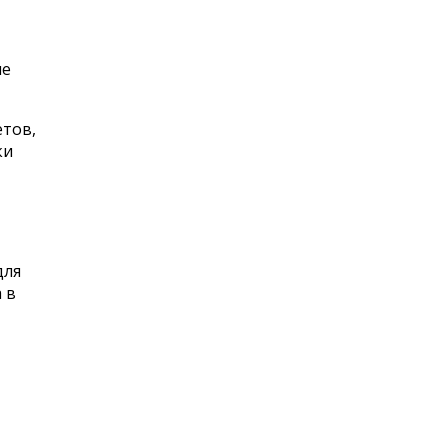
ые
етов,
ки
для
 в