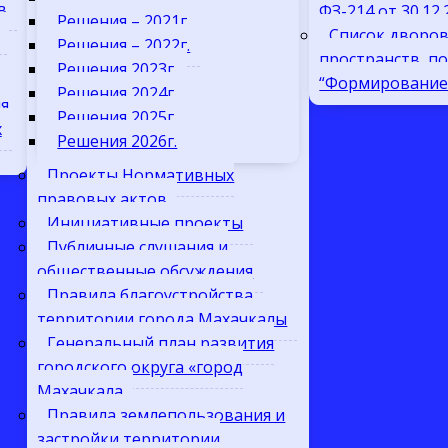
в
ФЗ-214 от 30.12
Решения – 2021г.
Список дворо
Решения – 2022г.
пространств, п
Решения 2023г.
“Формирование 
Решения 2024г.
я
Решения 2025г.
х
Решения 2026г.
Проекты Нормативных
правовых актов
Инициативные проекты
Публичные слушания и
общественные обсуждения
Правила благоустройства
территории города Махачкалы
Генеральный план развития
городского округа «город
Махачкала
Правила землепользования и
застройки территории