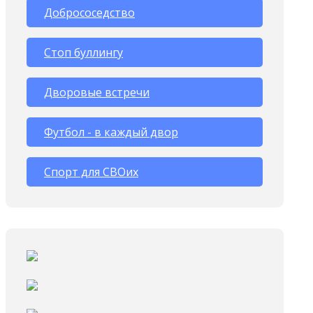
Добрососедство
Стоп буллингу
Дворовые встречи
Футбол - в каждый двор
Спорт для СВОих