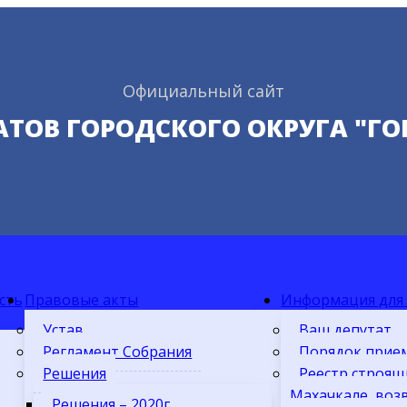
Официальный сайт
АТОВ ГОРОДСКОГО ОКРУГА "Г
сть
Правовые акты
Информация для
Устав
Ваш депутат
Регламент Собрания
Порядок прие
Решения
Реестр строящ
Махачкале, воз
Решения – 2020г.