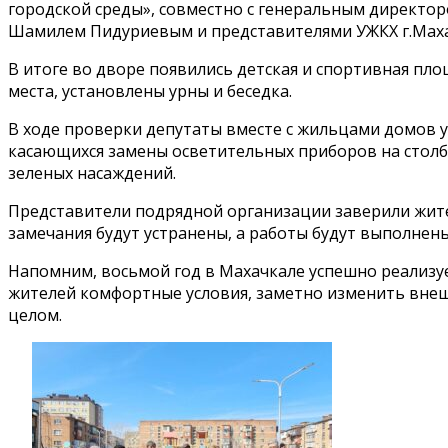
городской среды», совместно с генеральным директо
Шамилем Пидуриевым и представителями УЖКХ г.Мах
В итоге во дворе появились детская и спортивная п
места, установлены урны и беседка.
В ходе проверки депутаты вместе с жильцами домов у
касающихся замены осветительных приборов на столбах
зеленых насаждений.
Представители подрядной организации заверили жител
замечания будут устранены, а работы будут выполнены
Напомним, восьмой год в Махачкале успешно реализуе
жителей комфортные условия, заметно изменить внеш
целом.