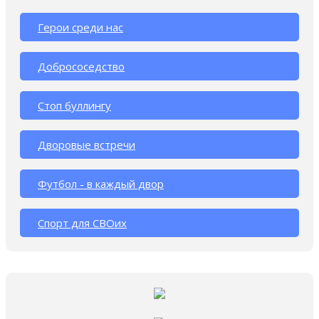
Герои среди нас
Добрососедство
Стоп буллингу
Дворовые встречи
Футбол - в каждый двор
Спорт для СВОих