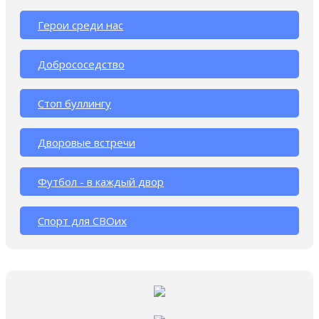
Герои среди нас
Добрососедство
Стоп буллингу
Дворовые встречи
Футбол - в каждый двор
Спорт для СВОих