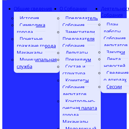
Общие сведения
О Собрании
Деятельнос
Собрания
История
Председатель
План
Символика
Собрания
работы
города
Заместители
Собрания
Почетные
Председателя
депутатов
граждане города
Собрания
Закупки
Махачкалы
Депутаты
Лента
Муниципальная
Президиум
новостей
служба
Состав и
Сведения
структура
о доходах
Комитеты
Сессии
Собрания
депутатов
Контрольно-
счетная палата
города
Махачкалы
Молодежный