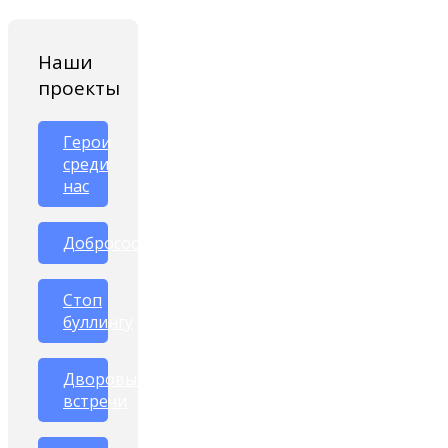
Наши
проекты
Герои
среди
нас
Добрососедство
Стоп
буллингу
Дворовые
встречи