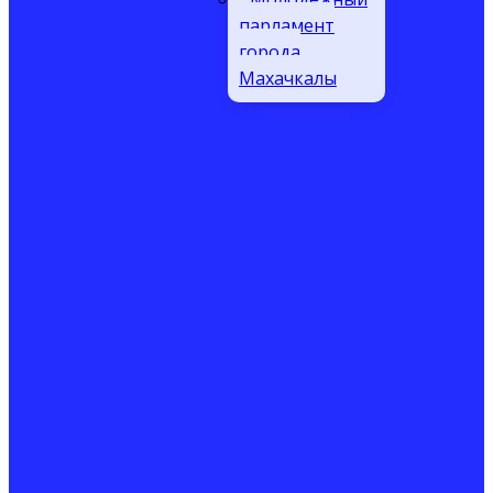
парламент
города
Махачкалы