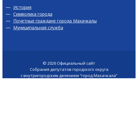
История
Символика города
Почетные граждане города Махачкалы
Муниципальная служба
© 2026
Официальный сайт
Собрания депутатов городского округа
с внутригородским делением “город Махачкала”
Версия для слабовидящих
Сайт создан у -
akhmed.site
Поиск по сайту
×