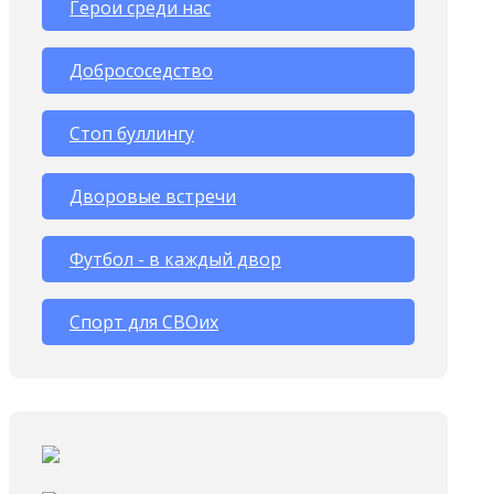
Герои среди нас
Добрососедство
Стоп буллингу
Дворовые встречи
Футбол - в каждый двор
Спорт для СВОих