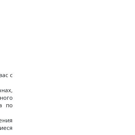
вас с
нах,
ного
а по
ения
иеся