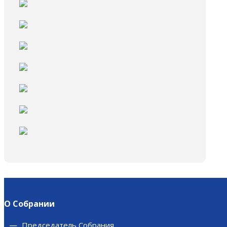
О Собрании
Председатель Собрания