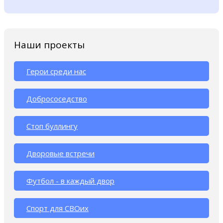
Наши проекты
Герои среди нас
Добрососедство
Стоп буллингу
Дворовые встречи
Футбол - в каждый двор
Спорт для СВОих