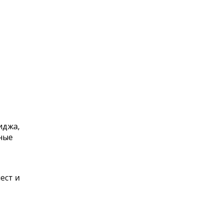
иджа,
ные
ест и