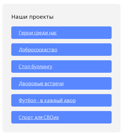
Наши проекты
Герои среди нас
Добрососедство
Стоп буллингу
Дворовые встречи
Футбол - в каждый двор
Спорт для СВОих