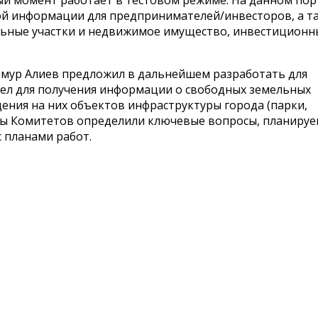
ый момент работает в тестовом режиме. На данном пор
й информации для предпринимателей/инвесторов, а т
ьные участки и недвижимое имущество, инвестиционн
имур Алиев предложил в дальнейшем разработать для
ел для получения информации о свободных земельных
ения на них объектов инфраструктуры города (парки,
ены Комитетов определили ключевые вопросы, планиру
с планами работ.