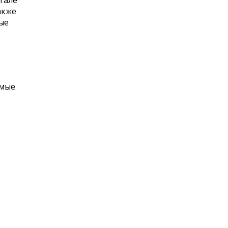
тале
акже
ые
емые