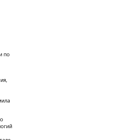
и по
ия,
мила
го
логий