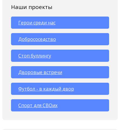
Наши проекты
Герои среди нас
Добрососедство
Стоп буллингу
Дворовые встречи
Футбол - в каждый двор
Спорт для СВОих