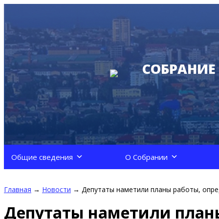
СОБРАНИЕ
Общие сведения
О Собрании
Главная
→
Новости
→
Депутаты наметили планы работы, опр
Депутаты наметили план