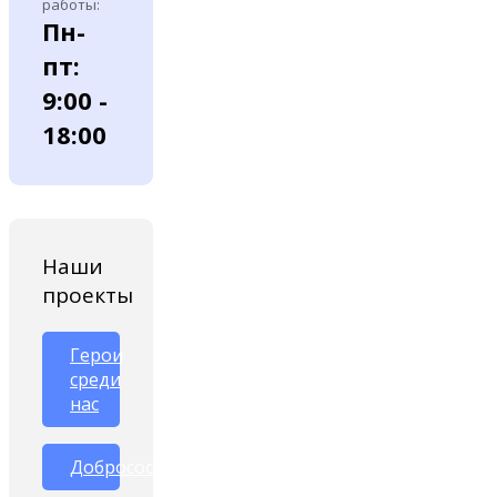
работы:
Пн-
пт:
9:00 -
18:00
Наши
проекты
Герои
среди
нас
Добрососедство