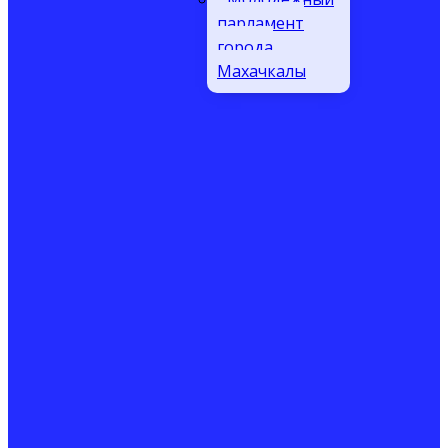
парламент
города
Махачкалы