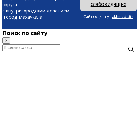
слабовидящих
округа
с внутригородским делением
“город Махачкала”
Сайт создан у -
akhmed.site
Поиск по сайту
×