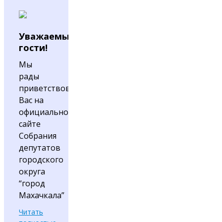
Уважаемые
гости!
Мы
рады
приветствовать
Вас на
официальном
сайте
Собрания
депутатов
городского
округа
“город
Махачкала”
Читать