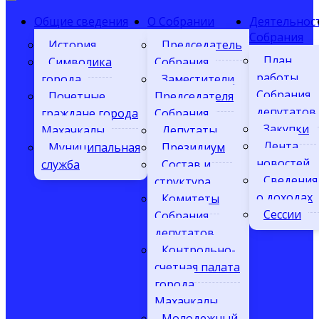
Общие сведения
О Собрании
Деятельнос
Собрания
История
Председатель
План
Символика
Собрания
работы
города
Заместители
Собрания
Почетные
Председателя
депутатов
граждане города
Собрания
Закупки
Махачкалы
Депутаты
Лента
Муниципальная
Президиум
новостей
служба
Состав и
Сведения
структура
о доходах
Комитеты
Сессии
Собрания
депутатов
Контрольно-
счетная палата
города
Махачкалы
Молодежный