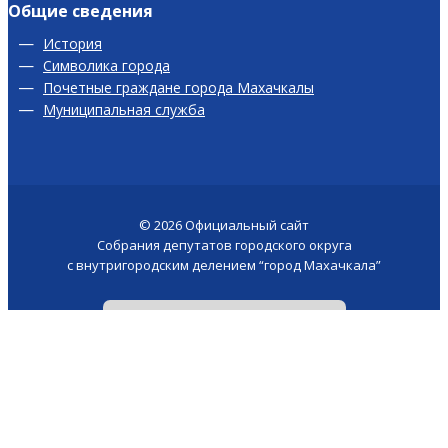
Общие сведения
История
Символика города
Почетные граждане города Махачкалы
Муниципальная служба
© 2026
Официальный сайт
Собрания депутатов городского округа
с внутригородским делением “город Махачкала”
Версия для слабовидящих
Сайт создан у -
akhmed.site
Поиск по сайту
×