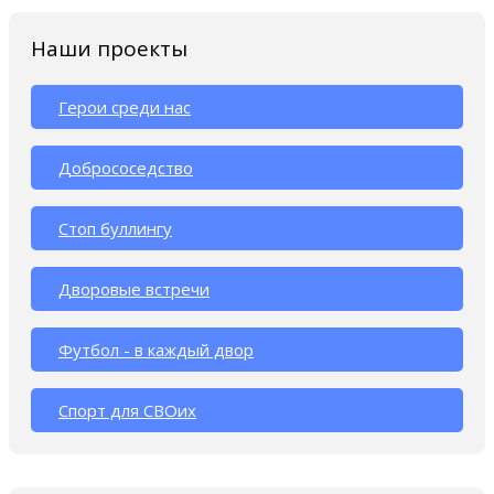
Наши проекты
Герои среди нас
Добрососедство
Стоп буллингу
Дворовые встречи
Футбол - в каждый двор
Спорт для СВОих