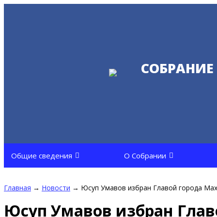
СОБРАНИЕ
Общие сведения
О Собрании
Главная
→
Новости
→
Юсуп Умавов избран Главой города Ма
Юсуп Умавов избран Глав