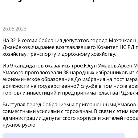
26.05.2023
На 32-й сессии Собрания депутатов города Махачкалы
Джанбековича,ранее возглавлявшего Комитет НС РД
хозяйству,транспорту и дорожному хозяйству.
Из 9 кандидатов оказались трое:Юсуп Умавов,Арсен 
Умавого проголосовали 38 народных избранников из 4
экономическое образование.До избрания на пост мэр
должности на государственной службе,в том числе воз
торговли,инвестиций и предпринимательства РД,являл
Выступая перед Собранием и приглашенными,Умавов 
совместными усилиями с горожанам. В связи с этим н
администрации,депутатского корпуса и жителей горо
нужное русло.