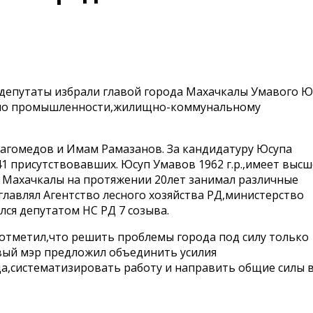
 депутаты избрали главой города Махачкалы Умавого Ю
 по промышленности,жилищно-коммунальному
Магомедов и Имам Рамазанов. За кандидатуру Юсупа
1 присутствовавших. Юсуп Умавов 1962 г.р.,имеет высш
а Махачкалы на протяжении 20лет занимал различные
главлял Агентство лесного хозяйства РД,министерство
ся депутатом НС РД 7 созыва.
отметил,что решить проблемы города под силу только
овый мэр предложил объединить усилия
да,систематизировать работу и направить общие силы 