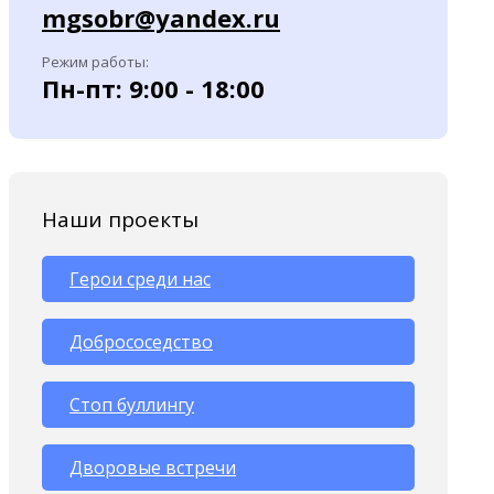
mgsobr@yandex.ru
Режим работы:
Пн-пт: 9:00 - 18:00
Наши проекты
Герои среди нас
Добрососедство
Стоп буллингу
Дворовые встречи