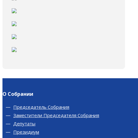
О Собрании
Председатель Собрания
Заместители Председателя Собрания
Депутаты
Президиум