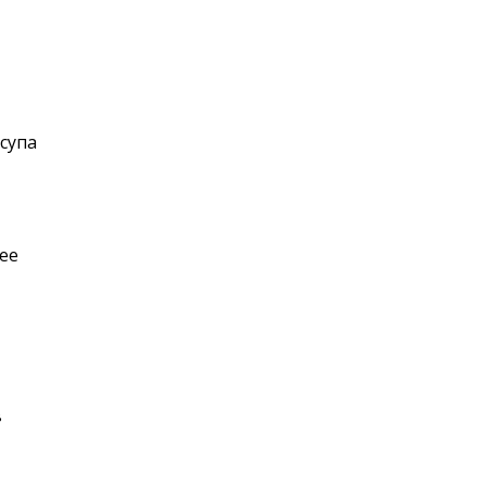
супа
ее
в