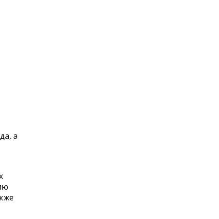
да, а
х
ию
акже