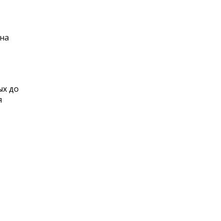
 на
ых до
я