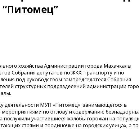
 “Питомец”
льного хозяйства Администрации города Махачкалы
тов Собрания депутатов по ЖКХ, транспорту и по
еления под руководством зампредседателя Собрания
телей структурных подразделений администрации горо
калы.
ку деятельности МУП «Питомец», занимающегося в
в мероприятиями по отлову и содержанию безнадзорны
а послужили участившиеся жалобы горожан на популяц
тающих стаями и поодиночке на городских улицах, а т