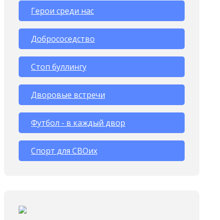
Герои среди нас
Добрососедство
Стоп буллингу
Дворовые встречи
Футбол - в каждый двор
Спорт для СВОих