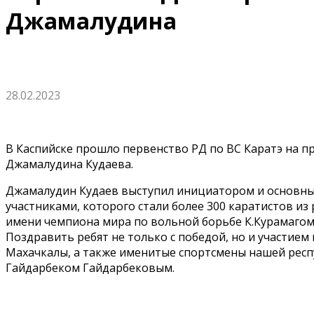
Джамалудина
28.02.2023
В Каспийске прошло первенство РД по ВС Каратэ на п
Джамалудина Кудаева.
Джамалудин Кудаев выступил инициатором и основн
участниками, которого стали более 300 каратистов из
имени чемпиона мира по вольной борьбе К.Курамагом
Поздравить ребят не только с победой, но и участие
Махачкалы, а также именитые спортсмены нашей респ
Гайдарбеком Гайдарбековым.