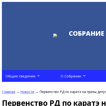
СОБРАНИЕ
Общие сведения
О Собрании
Главная
→
Новости
→
Первенство РД по каратэ на призы деп
Первенство РД по каратэ 