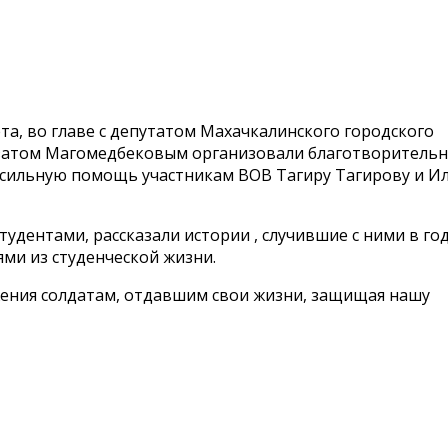
та, во главе с депутатом Махачкалинского городского
мзатом Магомедбековым организовали благотворитель
посильную помощь участникам ВОВ Тагиру Тагирову и И
тудентами, рассказали истории , случившие с ними в го
ями из студенческой жизни.
жения солдатам, отдавшим свои жизни, защищая нашу