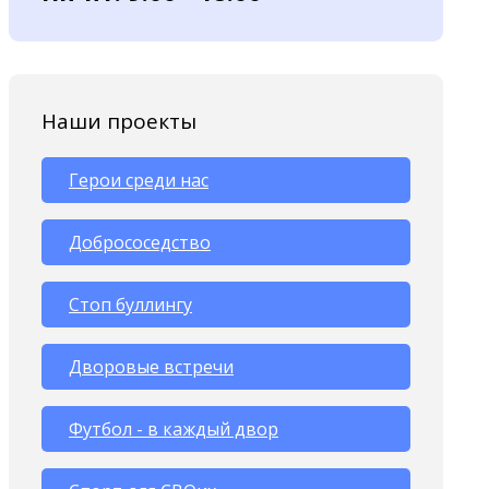
Наши проекты
Герои среди нас
Добрососедство
Стоп буллингу
Дворовые встречи
Футбол - в каждый двор