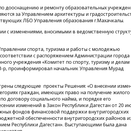
 по дооснащению и ремонту образовательных учрежден
пляются за Управлением архитектуры и градостроительс
твующих ЛБО Управления образования г.Махачкалы.
твии с изменениями, вносимыми в ведомственную структ
правлении спорта, туризма и работы с молодежью
 соответствии с распоряжением Администрации города
ого учреждения «Комитет по спорту, туризму и делам
83-р, проинформировал начальник Управления Мурад
трены следующие проекты Решения: «О внесении изме
категориях граждан, имеющих право на получение жилого
по договору социального найма, и порядке его
сении изменений в Закон Республики Дагестан от 20 и
ужных фондов финансовой поддержки внутригородских
бюджетной обеспеченности внутригородских районов и
нием Республики Дагестан». Выступающими была дана