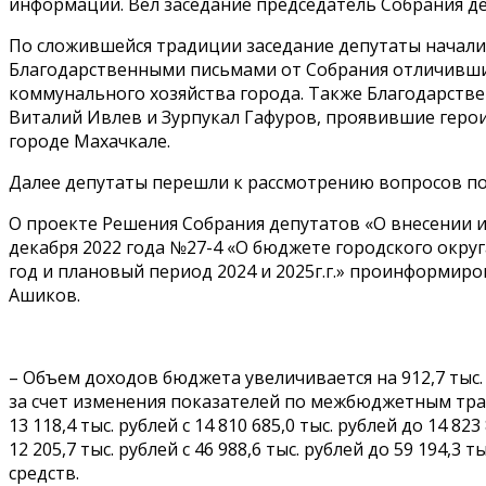
информации. Вел заседание председатель Собрания д
По сложившейся традиции заседание депутаты начал
Благодарственными письмами от Собрания отличивших
коммунального хозяйства города. Также Благодарств
Виталий Ивлев и Зурпукал Гафуров, проявившие герои
городе Махачкале.
Далее депутаты перешли к рассмотрению вопросов по
О проекте Решения Собрания депутатов «О внесении 
декабря 2022 года №27-4 «О бюджете городского окру
год и плановый период 2024 и 2025г.г.» проинформир
Ашиков.
– Объем доходов бюджета увеличивается на 912,7 тыс. ру
за счет изменения показателей по межбюджетным тра
13 118,4 тыс. рублей с 14 810 685,0 тыс. рублей до 14 8
12 205,7 тыс. рублей с 46 988,6 тыс. рублей до 59 194,3
средств.