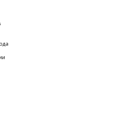
в
ода
ии