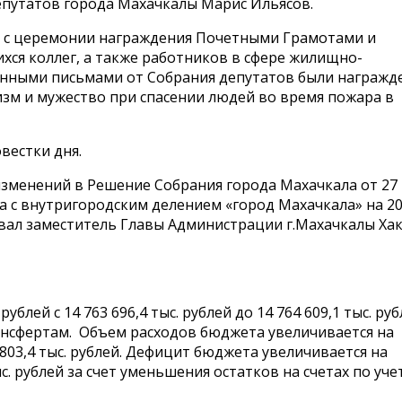
епутатов города Махачкалы Марис Ильясов.
и с церемонии награждения Почетными Грамотами и
ся коллег, а также работников в сфере жилищно-
енными письмами от Собрания депутатов были награжд
зм и мужество при спасении людей во время пожара в
вестки дня.
изменений в Решение Собрания города Махачкала от 27
га с внутригородским делением «город Махачкала» на 2
овал заместитель Главы Администрации г.Махачкалы Ха
блей с 14 763 696,4 тыс. рублей до 14 764 609,1 тыс. ру
нсфертам. Объем расходов бюджета увеличивается на
23 803,4 тыс. рублей. Дефицит бюджета увеличивается на
 тыс. рублей за счет уменьшения остатков на счетах по уче