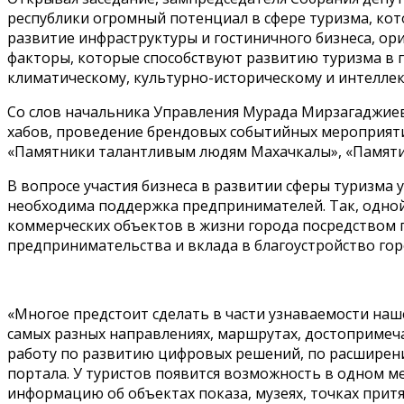
республики огромный потенциал в сфере туризма, кот
развитие инфраструктуры и гостиничного бизнеса, о
факторы, которые способствуют развитию туризма в г
климатическому, культурно-историческому и интелле
Со слов начальника Управления Мурада Мирзагаджиев
хабов, проведение брендовых событийных мероприяти
«Памятники талантливым людям Махачкалы», «Памяти 
В вопросе участия бизнеса в развитии сферы туризма 
необходима поддержка предпринимателей. Так, одной
коммерческих объектов в жизни города посредством 
предпринимательства и вклада в благоустройство гор
«Многое предстоит сделать в части узнаваемости наш
самых разных направлениях, маршрутах, достопримеча
работу по развитию цифровых решений, по расширен
портала. У туристов появится возможность в одном м
информацию об объектах показа, музеях, точках притя