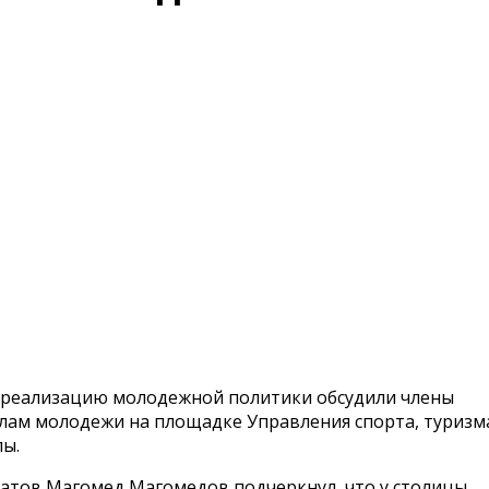
и реализацию молодежной политики обсудили члены
елам молодежи на площадке Управления спорта, туризм
ы.
татов Магомед Магомедов подчеркнул, что у столицы