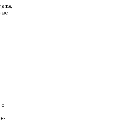
иджа,
ные
 о
н-