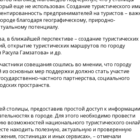
орый еще не использован. Создание туристического им
риентированность предпринимателей на туристов – важ
ороде благодаря географическому, природно-
ктуальному потенциалу.
а, в ближайшей перспективе – создание туристических
й, открытие туристических маршрутов по городу
Расула Гамзатова» и др.
участники совещания сошлись во мнении, что городу
 из основных мер поддержки должно стать участие
государственно-частного партнерства, социального
одских пространств.
ей столицы, предоставив простой доступ к информации
тельностях в городе. Для этого необходимо провести
ию возможностей национального туристического онлай
есте находить полезную, актуальную и проверенную
жения, гостиницах и иных сервисах», – отмечали